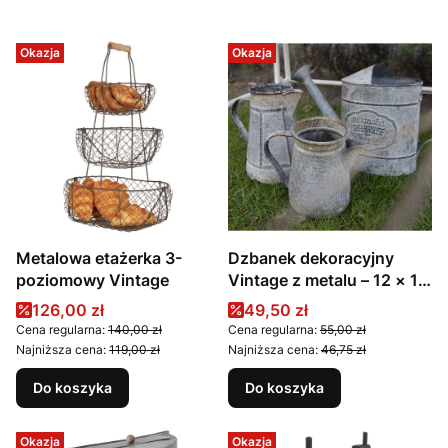
Okazja
Okazja
Metalowa etażerka 3-
Dzbanek dekoracyjny
poziomowy Vintage
Vintage z metalu – 12 × 12
× 16 cm
Cena promocyjna
Cena promocyjna
126,00 zł
49,50 zł
Cena regularna:
140,00 zł
Cena regularna:
55,00 zł
Najniższa cena:
119,00 zł
Najniższa cena:
46,75 zł
Do koszyka
Do koszyka
Okazja
Okazja