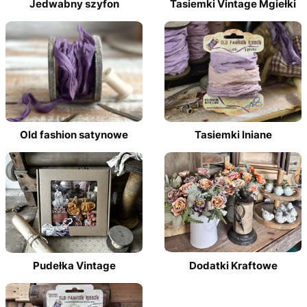
Jedwabny szyfon
Tasiemki Vintage Mgiełki
Old fashion satynowe
Tasiemki lniane
Pudełka Vintage
Dodatki Kraftowe