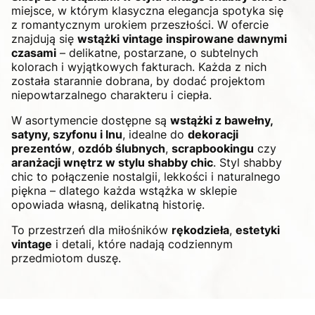
miejsce, w którym klasyczna elegancja spotyka się
z romantycznym urokiem przeszłości. W ofercie
znajdują się
wstążki vintage inspirowane dawnymi
czasami
– delikatne, postarzane, o subtelnych
kolorach i wyjątkowych fakturach. Każda z nich
została starannie dobrana, by dodać projektom
niepowtarzalnego charakteru i ciepła.
W asortymencie dostępne są
wstążki z bawełny,
satyny, szyfonu i lnu
, idealne do
dekoracji
prezentów
,
ozdób ślubnych
,
scrapbookingu
czy
aranżacji wnętrz w stylu shabby chic
. Styl shabby
chic to połączenie nostalgii, lekkości i naturalnego
piękna – dlatego każda wstążka w sklepie
opowiada własną, delikatną historię.
To przestrzeń dla miłośników
rękodzieła
,
estetyki
vintage
i detali, które nadają codziennym
przedmiotom duszę.