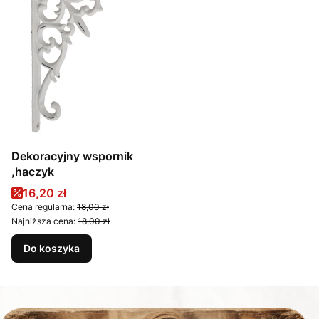
Dekoracyjny wspornik
,haczyk
Cena promocyjna
16,20 zł
Cena regularna:
18,00 zł
Najniższa cena:
18,00 zł
Do koszyka