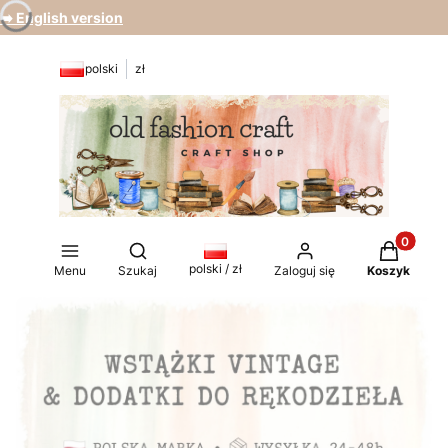
➡️ English version
polski
zł
Produkty 
Otwórz wyszukiwarkę
polski / zł
Menu
Szukaj
Zaloguj się
Koszyk