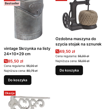
Bestseller
Ozdobna maszyna do
szycia stojak na sznurek
vintage Skrzynka na listy
Cena promocyjna
49,50 zł
24x10x29 cm
Cena regularna:
55,00 zł
Cena promocyjna
85,50 zł
Najniższa cena:
55,00 zł
Cena regularna:
95,00 zł
Do koszyka
Najniższa cena:
80,75 zł
Do koszyka
Okazja