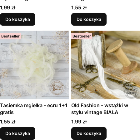
Cena
Cena
1,99 zł
1,55 zł
Do koszyka
Do koszyka
Bestseller
Bestseller
Tasiemka mgiełka - ecru 1+1
Old Fashion - wstążki w
gratis
stylu vintage BIAŁA
Cena
Cena
1,55 zł
1,99 zł
Do koszyka
Do koszyka