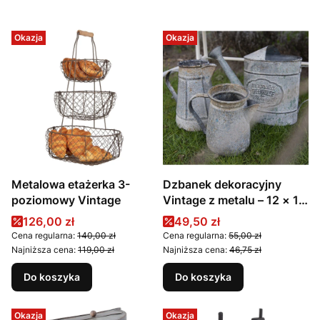
Okazja
Okazja
Metalowa etażerka 3-
Dzbanek dekoracyjny
poziomowy Vintage
Vintage z metalu – 12 × 12
× 16 cm
Cena promocyjna
Cena promocyjna
126,00 zł
49,50 zł
Cena regularna:
140,00 zł
Cena regularna:
55,00 zł
Najniższa cena:
119,00 zł
Najniższa cena:
46,75 zł
Do koszyka
Do koszyka
Okazja
Okazja