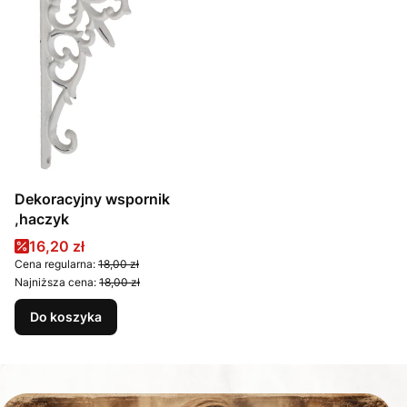
Dekoracyjny wspornik
,haczyk
Cena promocyjna
16,20 zł
Cena regularna:
18,00 zł
Najniższa cena:
18,00 zł
Do koszyka