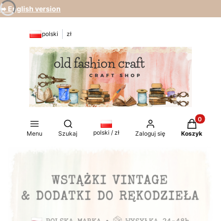
➡️ English version
polski
zł
Produkty 
Otwórz wyszukiwarkę
polski / zł
Menu
Szukaj
Zaloguj się
Koszyk