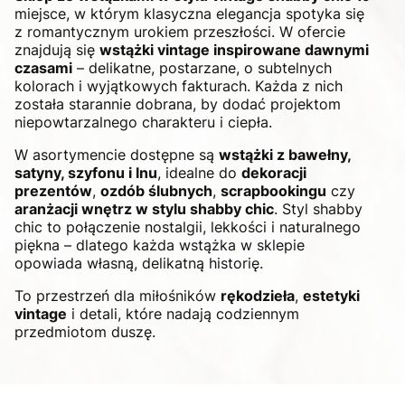
miejsce, w którym klasyczna elegancja spotyka się
z romantycznym urokiem przeszłości. W ofercie
znajdują się
wstążki vintage inspirowane dawnymi
czasami
– delikatne, postarzane, o subtelnych
kolorach i wyjątkowych fakturach. Każda z nich
została starannie dobrana, by dodać projektom
niepowtarzalnego charakteru i ciepła.
W asortymencie dostępne są
wstążki z bawełny,
satyny, szyfonu i lnu
, idealne do
dekoracji
prezentów
,
ozdób ślubnych
,
scrapbookingu
czy
aranżacji wnętrz w stylu shabby chic
. Styl shabby
chic to połączenie nostalgii, lekkości i naturalnego
piękna – dlatego każda wstążka w sklepie
opowiada własną, delikatną historię.
To przestrzeń dla miłośników
rękodzieła
,
estetyki
vintage
i detali, które nadają codziennym
przedmiotom duszę.