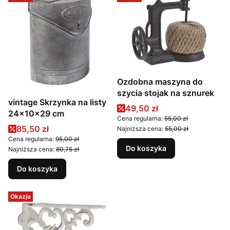
Ozdobna maszyna do
szycia stojak na sznurek
vintage Skrzynka na listy
Cena promocyjna
49,50 zł
24x10x29 cm
Cena regularna:
55,00 zł
Cena promocyjna
85,50 zł
Najniższa cena:
55,00 zł
Cena regularna:
95,00 zł
Do koszyka
Najniższa cena:
80,75 zł
Do koszyka
Okazja