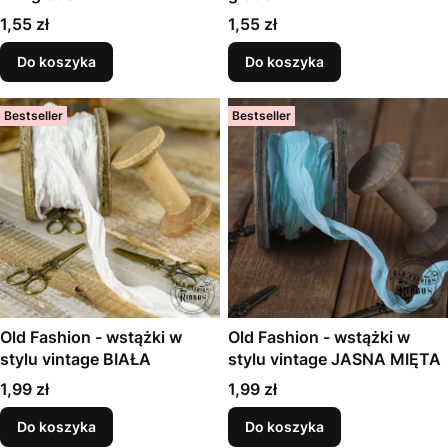
Cena
Cena
1,55 zł
1,55 zł
Do koszyka
Do koszyka
Bestseller
Bestseller
Old Fashion - wstążki w
Old Fashion - wstążki w
stylu vintage BIAŁA
stylu vintage JASNA MIĘTA
Cena
Cena
1,99 zł
1,99 zł
Do koszyka
Do koszyka