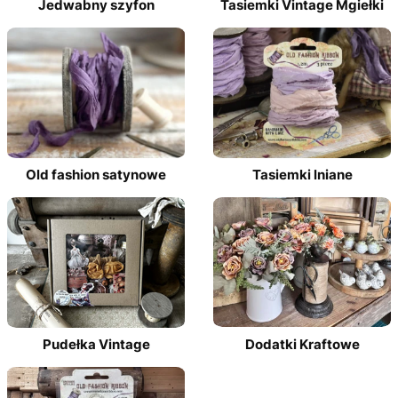
Jedwabny szyfon
Tasiemki Vintage Mgiełki
Old fashion satynowe
Tasiemki lniane
Pudełka Vintage
Dodatki Kraftowe